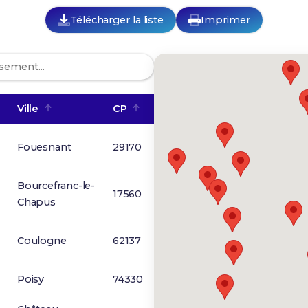
Télécharger la liste
Imprimer
Ville
CP
Fouesnant
29170
Bourcefranc-le-
17560
Chapus
Coulogne
62137
Poisy
74330