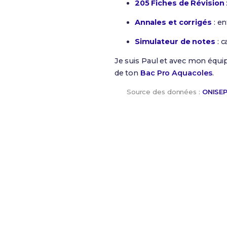
205 Fiches de Révision
Annales et corrigés
: en
Simulateur de notes
: c
Je suis Paul et avec mon équi
de ton
Bac Pro Aquacoles
.
Source des données :
ONISE
Maintenant, prépare-toi