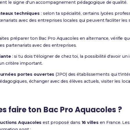
uvent le signe d'un accompagnement pédagogique de qualité.
ateaux techniques
: selon ta spécialité, certains lycées prof
ariats avec des entreprises locales qui peuvent faciliter les s
haites préparer ton Bac Pro Aquacoles en alternance, vérifie 
des partenariats avec des entreprises.
diante
: si tu dois t'éloigner de chez toi, la possibilité d'avoir 
un critère important.
ournées portes ouvertes
(JPO) des établissements qui t'intér
dagogiques, échanger avec des élèves actuels, visiter les loc
les faire ton Bac Pro Aquacoles ?
ductions Aquacoles
est proposé dans
16 villes
en France. Les
ormation sont :