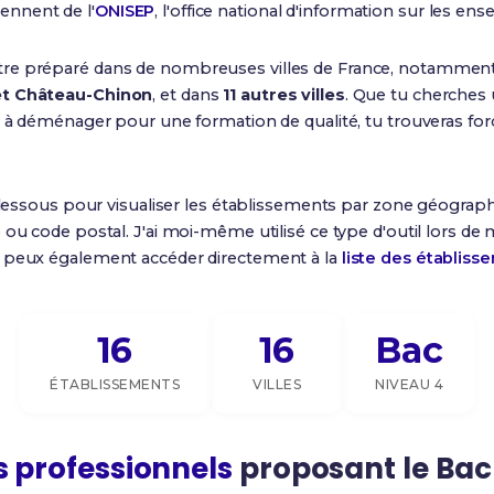
nnent de l'
ONISEP
, l'office national d'information sur les e
tre préparé dans de nombreuses villes de France, notammen
et Château-Chinon
, et dans
11 autres villes
. Que tu cherches
êt à déménager pour une formation de qualité, tu trouveras f
dessous pour visualiser les établissements par zone géograph
 ou code postal. J'ai moi-même utilisé ce type d'outil lors de
u peux également accéder directement à la
liste des établiss
16
16
Bac
ÉTABLISSEMENTS
VILLES
NIVEAU 4
s professionnels
proposant le Bac