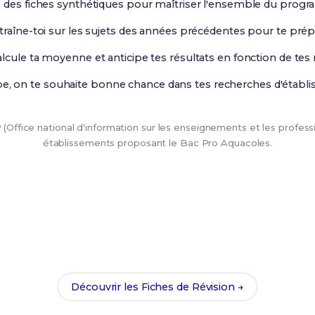
: des fiches synthétiques pour maîtriser l'ensemble du prog
traîne-toi sur les sujets des années précédentes pour te pré
alcule ta moyenne et anticipe tes résultats en fonction de tes 
pe, on te souhaite bonne chance dans tes recherches d'établi
P
(Office national d'information sur les enseignements et les professi
établissements proposant le Bac Pro Aquacoles.
Tu as trouvé ton établissement ?
 à réussir ton Bac Pro Aquacoles avec nos
205 Fiches de Rév
d'arriver prêt(e) dès la rentrée !
Découvrir les Fiches de Révision →