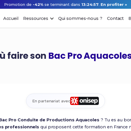
Promotion de
-42%
se terminant dans
13:24:56
.
En profiter »
Accueil
Ressources
Qui sommes-nous ?
Contact
B
ù faire son
Bac Pro Aquacoles
En partenariat avec
 Bac Pro Conduite de Productions Aquacoles
? Tu es au bon
es professionnels
qui proposent cette formation en France m