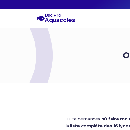
Bac Pro
Aquacoles
O
Tu te demandes
où faire ton
la
liste complète des 16 lycé