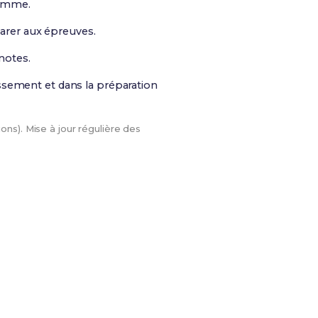
ramme.
parer aux épreuves.
notes.
ssement et dans la préparation
ons). Mise à jour régulière des
ision
. Le meilleur moyen