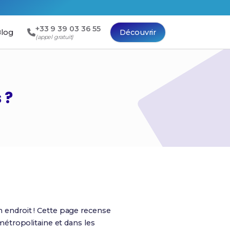
+33 9 39 03 36 55
log
Découvrir
(appel gratuit)
 ?
 endroit ! Cette page recense
étropolitaine et dans les