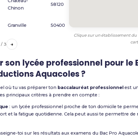
Château-
58120
Chinon
Granville
50400
Clique sur un établissement du t
car
→
1 / 3
son lycée professionnel pour le 
ductions Aquacoles ?
nel où tu vas préparer ton
baccalauréat professionnel
est un
 les principaux critères à prendre en compte :
ique
: un lycée professionnel proche de ton domicile te perme
sport et la fatigue quotidienne. Cela peut aussi te permettre de
nseigne-toi sur les résultats aux examens du Bac Pro Aquacol